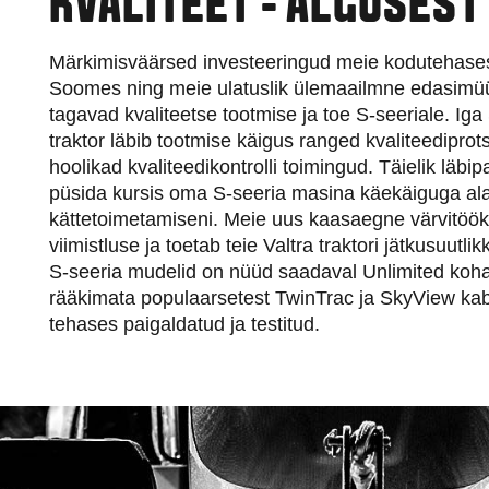
KVALITEET - ALGUSEST
Märkimisväärsed investeeringud meie kodutehases
Soomes ning meie ulatuslik ülemaailmne edasimüü
tagavad kvaliteetse tootmise ja toe S-seeriale. Iga
traktor läbib tootmise käigus ranged kvaliteedipro
hoolikad kvaliteedikontrolli toimingud. Täielik läbip
püsida kursis oma S-seeria masina käekäiguga alat
kättetoimetamiseni. Meie uus kaasaegne värvitöök
viimistluse ja toetab teie Valtra traktori jätkusuutli
S-seeria mudelid on nüüd saadaval Unlimited koha
rääkimata populaarsetest TwinTrac ja SkyView kabii
tehases paigaldatud ja testitud.