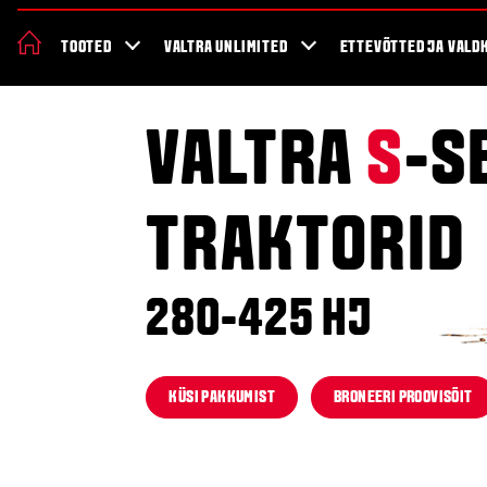
Valtra 70 aastat
Uudised ja sündmused
Firmast
Valtra blogi
TOOTED
VALTRA UNLIMITED
ETTEVÕTTED JA VALD
VALTRA
S
-S
TRAKTORID
280-425 HJ
KÜSI PAKKUMIST
BRONEERI PROOVISÕIT