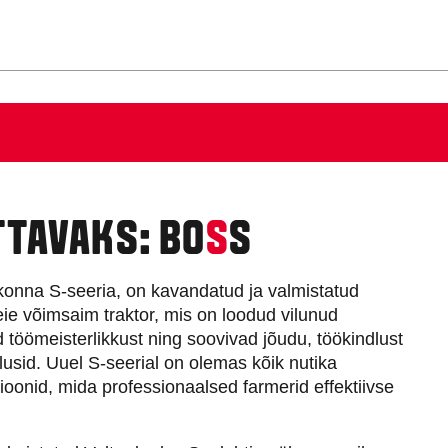
Slovakia
Spain
Sweden
United Kingdom
Eastern Europe
Україна
South America
Brazil
Middle East
United Arab Emirates
TTAVAKS: BO
S
S
Africa
English
lvkonna S-seeria, on kavandatud ja valmistatud
Asia
e võimsaim traktor, mis on loodud vilunud
China
d töömeisterlikkust ning soovivad jõudu, töökindlust
Australia
usid. Uuel S-seerial on olemas kõik nutika
Australia & New Zealand
oonid, mida professionaalsed farmerid effektiivse