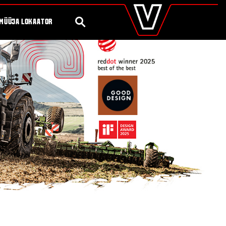
valtra
.ee
Global
OTSING
MÜÜJA LOKAATOR
Europe
Austria
Belgium
Czech Republic
Denmark
Estonia
Finland
France
Germany
Hungary
Italy
Latvia
Lithuania
The Netherlands
Norway
Poland
Portugal