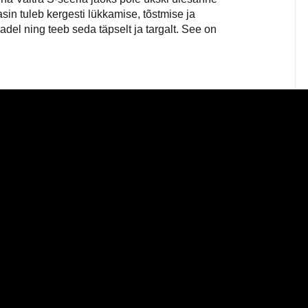
asin tuleb kergesti lükkamise, tõstmise ja
el ning teeb seda täpselt ja targalt. See on