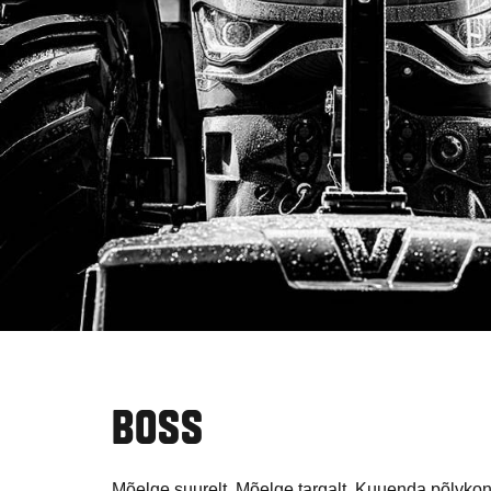
BO
S
S
Mõelge suurelt. Mõelge targalt. Kuuenda põlvkon