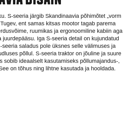
AVIA DISAIN
u. S-seeria järgib Skandinaavia põhimõtet „vorm
“. Tugev, ent samas kitsas mootor tagab parema
dusvõime, ruumikas ja ergonoomiline kabiin aga
a juurdepääsu. Iga S-seeria detail on kujundatud
t. S-seeria saladus pole üksnes selle välimuses ja
dluses põllul. S-seeria traktor on jõuline ja suure
 sobib ideaalselt kasutamiseks põllumajandus-,
. See on tõhus ning lihtne kasutada ja hooldada.