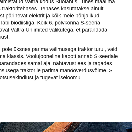
valmistatud Valtra kodus Suolahtis - ühes maailma
 traktoritehases. Tehases kasutatakse ainult
st pärinevat elektrit ja kõik meie põhjalikud
e läbi biodiisliga. Kõik 6. põlvkonna S-seeria
val Valtra Unlimited valikutega, et parandada
kust.
pole üksnes parima välimusega traktor turul, vaid
ma klassis. Voolujooneline kapott annab S-seeriale
arandades samal ajal nähtavust ees ja tagades
imsusega traktorile parima manööverdusvõime. S-
 otsusekindlust ja tugevat iseloomu.