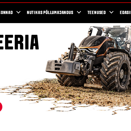
KONNAD
NUTIKAS PÕLLUMAJANDUS
TEENUSED
EDASI
EERIA