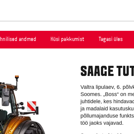
ehnilised andmed
Küsi pakkumist
Tagasi üles
SAAGE TU
Valtra lipulaev, 6. põ
Soomes. „Boss“ on mei
juhtidele, kes hindava
ja madalaid kasutuskul
põllumajanduse funktsi
töö jaoks vajavad.