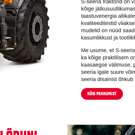
S-seeria traktorid on 
kõige jätkusuutlikumas
taastuvenergia allikate
kvaliteeditestid viiaks
mudelid on nüüd saada
kasumlikkust ja tootlik
Me usume, et S-seeria 
ka kõige praktilisem o
kaasaegse välimuse, p
seeria igale suure võ
seeria disainist õhkub
KÜSI PAKKUMIST