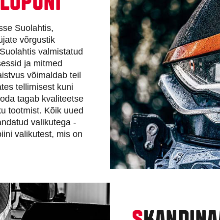
LÕPUNI
se Suolahtis,
jate võrgustik
 Suolahtis valmistatud
tsessid ja mitmed
aistvus võimaldab teil
es tellimisest kuni
oda tagab kvaliteetse
kku tootmist. Kõik uued
ndatud valikutega -
ni valikutest, mis on