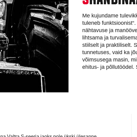
S
KANDINA
Me kujundame tulevikk
tuleneb funktsioonist
nähtavuse ja manööver
lihtsama ja turvalisem
stiilselt ja praktilisel
tunnetuses, vaid ka jõu
võimsusega masin, mis
ehitus- ja põllutöödel
na Valtra S-seeria jaoks pole ükski ülesanne