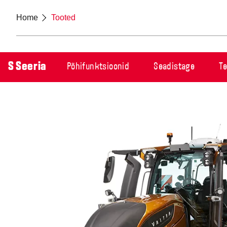
Home
Tooted
S Seeria
Põhifunktsioonid
Seadistage
T