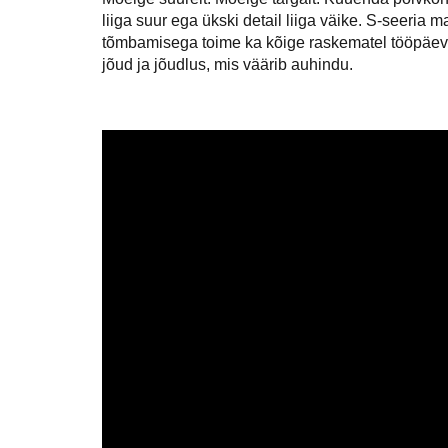
liiga suur ega ükski detail liiga väike. S-seeria m
tõmbamisega toime ka kõige raskematel tööpäevad
jõud ja jõudlus, mis väärib auhindu.