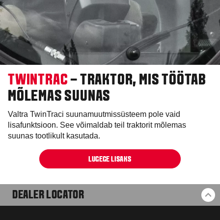
TWINTRAC
– TRAKTOR, MIS TÖÖTAB
MÕLEMAS SUUNAS
Valtra TwinTraci suunamuutmissüsteem pole vaid
lisafunktsioon. See võimaldab teil traktorit mõlemas
suunas tootlikult kasutada.
LUGEGE LISAKS
DEALER LOCATOR
BA