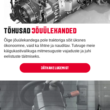
TÕHUSAD
JÕUÜLEKANDED
Õige jõuülekandega pole traktoriga sõit üksnes
ökonoomne, vaid ka lihtne ja nauditav. Tutvuge meie
käigukastivalikuga mitmesuguste vajaduste ja juhi
eelistuste täitmiseks.
JÄTKAKE LUGEMIST