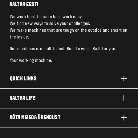
VALTRA EESTI
We work hard to make hard work easy.
We find new ways to solve your challenges.
We make machines that are tough on the outside and smart on
the inside.
Our machines are built to last. Built to work. Built for you.
Your working machine.
QUICK LINKS
TOOTED
VALTRA LIFE
ETTEVÕTTED JA VALDKONNAD
FIRMAST
VÕTA MEIEGA ÜHENDUST
TEHNOLOOGIALAHENDUSED
UUDISED JA SÜNDMUSED
TEENINDUS JA REMONT
EDASIMÜÜJA LOKAATOR
FÄNNIDE JAOKS