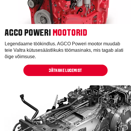
AGCO POWERI
MOOTORID
Legendaarne töökindlus. AGCO Poweri mootor muudab
teie Valtra kütusesäästlikuks töömasinaks, mis tagab alati
õige võimsuse.
JÄTKAKE LUGEMIST