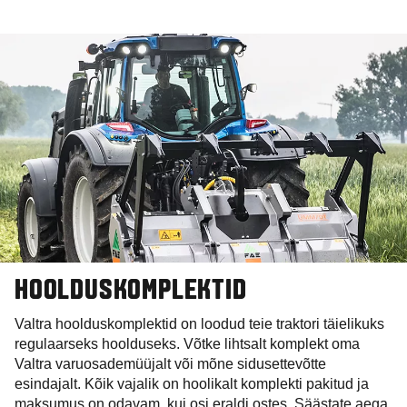
HOOLDUSKOMPLEKTID
Valtra hoolduskomplektid on loodud teie traktori täielikuks
regulaarseks hoolduseks. Võtke lihtsalt komplekt oma
Valtra varuosademüüjalt või mõne sidusettevõtte
esindajalt. Kõik vajalik on hoolikalt komplekti pakitud ja
maksumus on odavam, kui osi eraldi ostes. Säästate aega,