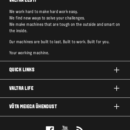
VALTRA EESTI
We work hard to make hard work easy.
We find new ways to solve your challenges.
We make machines that are tough on the outside and smart on
the inside.
Our machines are built to last. Built to work. Built for you.
Your working machine.
QUICK LINKS
TOOTED
VALTRA LIFE
ETTEVÕTTED JA VALDKONNAD
FIRMAST
VÕTA MEIEGA ÜHENDUST
TEHNOLOOGIALAHENDUSED
UUDISED JA SÜNDMUSED
TEENINDUS JA REMONT
EDASIMÜÜJA LOKAATOR
FÄNNIDE JAOKS