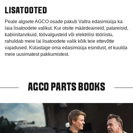
LISATOOTED
Peale algsete AGCO osade pakub Valtra edasimüüja ka
laia lisatoodete valikut. Kui otsite määrdeaineid, patareisid,
kabiinitarvikuid, töövalgusteid või elektrilisi tööriistu,
rahuldab meie lai lisatoodete valik kõik teie ettevõtte
vajadused. Külastage oma edasimüüja esindust, et kuulda
meie uusimatest pakkumistest.
AGCO PARTS BOOKS