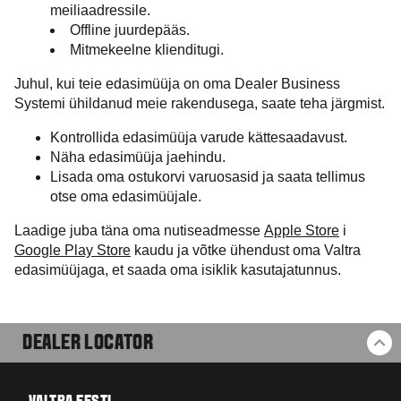
meiliaadressile.
Offline juurdepääs.
Mitmekeelne klienditugi.
Juhul, kui teie edasimüüja on oma Dealer Business
Systemi ühildanud meie rakendusega, saate teha järgmist.
Kontrollida edasimüüja varude kättesaadavust.
Näha edasimüüja jaehindu.
Lisada oma ostukorvi varuosasid ja saata tellimus
otse oma edasimüüjale.
Laadige juba täna oma nutiseadmesse
Apple Store
i
Google Play Store
kaudu ja võtke ühendust oma Valtra
edasimüüjaga, et saada oma isiklik kasutajatunnus.
DEALER LOCATOR
BA