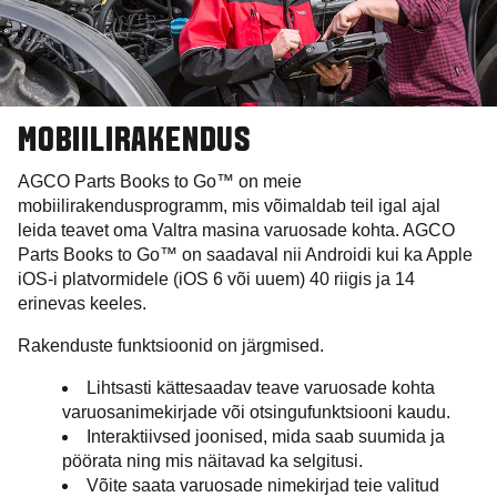
MOBIILIRAKENDUS
AGCO Parts Books to Go™ on meie
mobiilirakendusprogramm, mis võimaldab teil igal ajal
leida teavet oma Valtra masina varuosade kohta. AGCO
Parts Books to Go™ on saadaval nii Androidi kui ka Apple
iOS-i platvormidele (iOS 6 või uuem) 40 riigis ja 14
erinevas keeles.
Rakenduste funktsioonid on järgmised.
Lihtsasti kättesaadav teave varuosade kohta
varuosanimekirjade või otsingufunktsiooni kaudu.
Interaktiivsed joonised, mida saab suumida ja
pöörata ning mis näitavad ka selgitusi.
Võite saata varuosade nimekirjad teie valitud