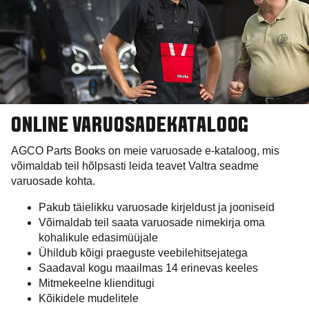
ONLINE VARUOSADEKATALOOG
AGCO Parts Books on meie varuosade e-kataloog, mis
võimaldab teil hõlpsasti leida teavet Valtra seadme
varuosade kohta.
Pakub täielikku varuosade kirjeldust ja jooniseid
Võimaldab teil saata varuosade nimekirja oma
kohalikule edasimüüjale
Ühildub kõigi praeguste veebilehitsejatega
Saadaval kogu maailmas 14 erinevas keeles
Mitmekeelne klienditugi
Kõikidele mudelitele