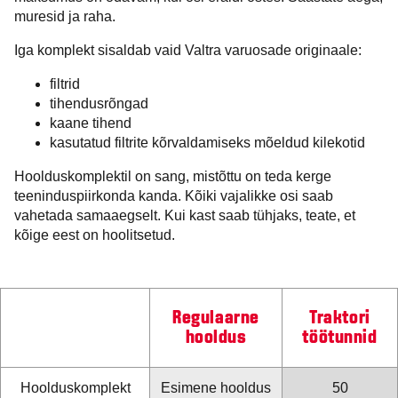
muresid ja raha.
Iga komplekt sisaldab vaid Valtra varuosade originaale:
filtrid
tihendusrõngad
kaane tihend
kasutatud filtrite kõrvaldamiseks mõeldud kilekotid
Hoolduskomplektil on sang, mistõttu on teda kerge
teeninduspiirkonda kanda. Kõiki vajalikke osi saab
vahetada samaaegselt. Kui kast saab tühjaks, teate, et
kõige eest on hoolitsetud.
Regulaarne
Traktori
hooldus
töötunnid
Hoolduskomplekt
Esimene hooldus
50