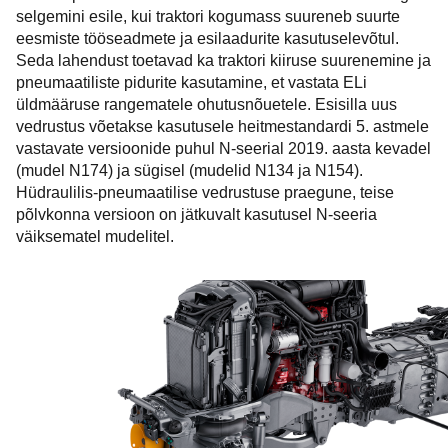
selgemini esile, kui traktori kogumass suureneb suurte
eesmiste tööseadmete ja esilaadurite kasutuselevõtul.
Seda lahendust toetavad ka traktori kiiruse suurenemine ja
pneumaatiliste pidurite kasutamine, et vastata ELi
üldmääruse rangematele ohutusnõuetele. Esisilla uus
vedrustus võetakse kasutusele heitmestandardi 5. astmele
vastavate versioonide puhul N-seerial 2019. aasta kevadel
(mudel N174) ja sügisel (mudelid N134 ja N154).
Hüdraulilis-pneumaatilise vedrustuse praegune, teise
põlvkonna versioon on jätkuvalt kasutusel N-seeria
väiksematel mudelitel.