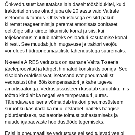
Õhkvedrustust kasutatakse laialdaselt töösõidukitel, kuid
traktoritel on see olnud juba üle 20 aasta vaid Valtrale
iseloomulik tunnus. Õhkvedrustusega esisild pakub
kiiremat reageerimist ja paremat amortisatsioonitaset
eelkõige silla kiirete liikumiste korral ja siis, kui
teljekoormus muutub näiteks esilaaduri kasutamise korral
kiiresti. See muudab juhi mugavuse ja traktori veojõu
võrreldes hüdropneumaatiliste lahendustega suuremaks.
N-seeria AIRES vedrustus on sarnane Valtra T-seeria
järeleproovitud ja kõrgelt hinnatud konstruktsiooniga. See
sisaldab eraldiseisvat, isetasanduvat pneumaatilist
vedrustust ühe lõõtskompensaatori ja kahe tugeva
amortisaatoriga. Vedrustussüsteem kasutab suruõhku, mis
töötab kindlalt ka negatiivse temperatuuri juures.
Täiendava eelisena võimaldab traktori pneumosüsteem
suruõhku kasutada ka muul otstarbel, näiteks haagise
pidurdamiseks, radiaatorite tolmust puhastamiseks ja
muude igapäevaste hooldustööde tegemiseks.
Esisilla pneumaatilise vedrustuse eelised tulevad veelgi