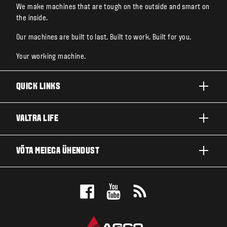
We make machines that are tough on the outside and smart on
the inside.
Our machines are built to last. Built to work. Built for you.
Your working machine.
QUICK LINKS
TOOTED
VALTRA LIFE
ETTEVÕTTED JA VALDKONNAD
FIRMAST
VÕTA MEIEGA ÜHENDUST
TEHNOLOOGIALAHENDUSED
UUDISED JA SÜNDMUSED
TEENINDUS JA REMONT
EDASIMÜÜJA LOKAATOR
FÄNNIDE JAOKS