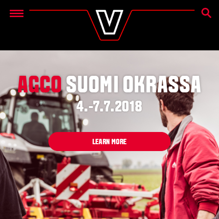
OTSIN
Menu
AGCO
SUOMI OKRASSA
4.-7.7.2018
LEARN MORE