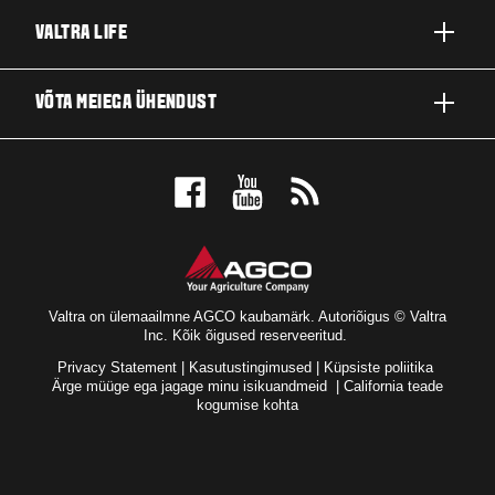
TOOTED
VALTRA LIFE
ETTEVÕTTED JA VALDKONNAD
FIRMAST
VÕTA MEIEGA ÜHENDUST
TEHNOLOOGIALAHENDUSED
UUDISED JA SÜNDMUSED
TEENINDUS JA REMONT
EDASIMÜÜJA LOKAATOR
FÄNNIDE JAOKS
Valtra on ülemaailmne AGCO kaubamärk. Autoriõigus © Valtra
Inc. Kõik õigused reserveeritud.
Privacy Statement
|
Kasutustingimused
|
Küpsiste poliitika
Ärge müüge ega jagage minu isikuandmeid
|
California teade
kogumise kohta