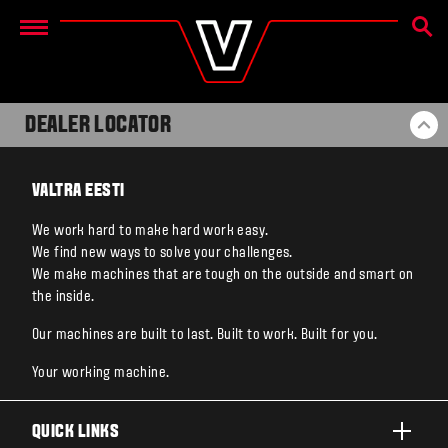
OTSIN
Menu
DEALER LOCATOR
BA
VALTRA EESTI
We work hard to make hard work easy.
We find new ways to solve your challenges.
We make machines that are tough on the outside and smart on
the inside.
Our machines are built to last. Built to work. Built for you.
Your working machine.
QUICK LINKS