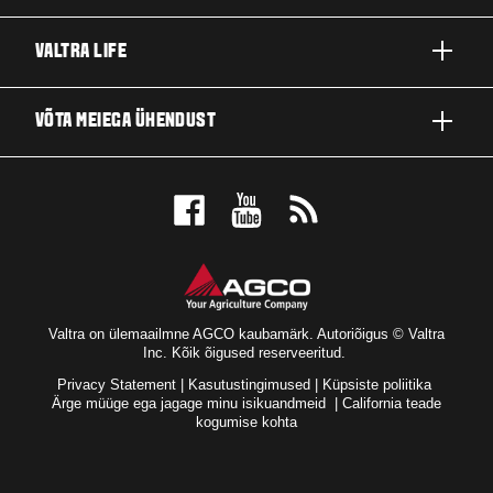
TOOTED
VALTRA LIFE
ETTEVÕTTED JA VALDKONNAD
FIRMAST
VÕTA MEIEGA ÜHENDUST
TEHNOLOOGIALAHENDUSED
UUDISED JA SÜNDMUSED
TEENINDUS JA REMONT
EDASIMÜÜJA LOKAATOR
FÄNNIDE JAOKS
Valtra on ülemaailmne AGCO kaubamärk. Autoriõigus © Valtra
Inc. Kõik õigused reserveeritud.
Privacy Statement
|
Kasutustingimused
|
Küpsiste poliitika
Ärge müüge ega jagage minu isikuandmeid
|
California teade
kogumise kohta