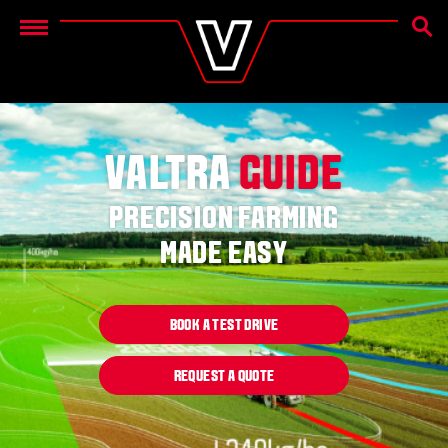
OTSIN
Menu
VALTRA
GUIDE
PRECISION FARMING
MADE EASY
BOOK A TEST DRIVE
REQUEST A QUOTE