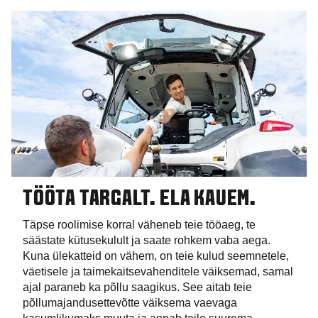
TÖÖTA TARGALT. ELA KAUEM.
Täpse roolimise korral väheneb teie tööaeg, te
säästate kütusekulult ja saate rohkem vaba aega.
Kuna ülekatteid on vähem, on teie kulud seemnetele,
väetisele ja taimekaitsevahenditele väiksemad, samal
ajal paraneb ka põllu saagikus. See aitab teie
põllumajandusettevõtte väiksema vaevaga