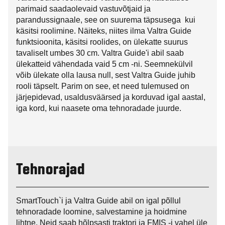
parimaid saadaolevaid vastuvõtjaid ja
parandussignaale, see on suurema täpsusega kui
käsitsi roolimine. Näiteks, niites ilma Valtra Guide
funktsioonita, käsitsi roolides, on ülekatte suurus
tavaliselt umbes 30 cm. Valtra Guide'i abil saab
ülekatteid vähendada vaid 5 cm -ni. Seemnekülvil
võib ülekate olla lausa null, sest Valtra Guide juhib
rooli täpselt. Parim on see, et need tulemused on
järjepidevad, usaldusväärsed ja korduvad igal aastal,
iga kord, kui naasete oma tehnoradade juurde.
Tehnorajad
SmartTouch`i ja Valtra Guide abil on igal põllul
tehnoradade loomine, salvestamine ja hoidmine
lihtne. Neid saab hõlpsasti traktori ja FMIS -i vahel üle