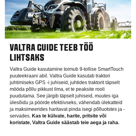
VALTRA GUIDE TEEB TÖÖ
LIHTSAKS
Valtra Guide kasutamine toimub 9-tollise SmartTouch
puuteekraani abil. Valtra Guide kasutab traktori
juhtimiseks GPS -i juhiseid, juhtides traktorit täpselt
mööda põllu pikkust ilma, et te peaksite rooli
puudutama. See järgib täpselt juhiseid, muutes iga
ülesõidu ja pöörde efektiivseks, vähendab ülekatteid
ja maksimeerides haritavat pinda isegi põlluotstes ja -
servades.
Kas te külvate, harite, pritsite või
koristate, Valtra Guide säästab teie aega ja raha.