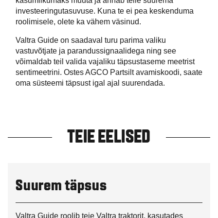
kasumlikumaks muuta ja annab teile suurema
investeeringutasuvuse. Kuna te ei pea keskenduma
roolimisele, olete ka vähem väsinud.
Valtra Guide on saadaval turu parima valiku
vastuvõtjate ja parandussignaalidega ning see
võimaldab teil valida vajaliku täpsustaseme meetrist
sentimeetrini. Ostes AGCO Partsilt avamiskoodi, saate
oma süsteemi täpsust igal ajal suurendada.
TEIE EELISED
Suurem täpsus
Valtra Guide roolib teie Valtra traktorit, kasutades