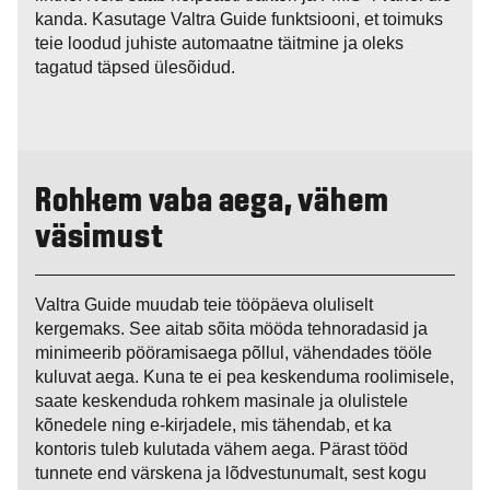
kanda. Kasutage Valtra Guide funktsiooni, et toimuks
teie loodud juhiste automaatne täitmine ja oleks
tagatud täpsed ülesõidud.
Rohkem vaba aega, vähem
väsimust
Valtra Guide muudab teie tööpäeva oluliselt
kergemaks. See aitab sõita mööda tehnoradasid ja
minimeerib pööramisaega põllul, vähendades tööle
kuluvat aega. Kuna te ei pea keskenduma roolimisele,
saate keskenduda rohkem masinale ja olulistele
kõnedele ning e-kirjadele, mis tähendab, et ka
kontoris tuleb kulutada vähem aega. Pärast tööd
tunnete end värskena ja lõdvestunumalt, sest kogu