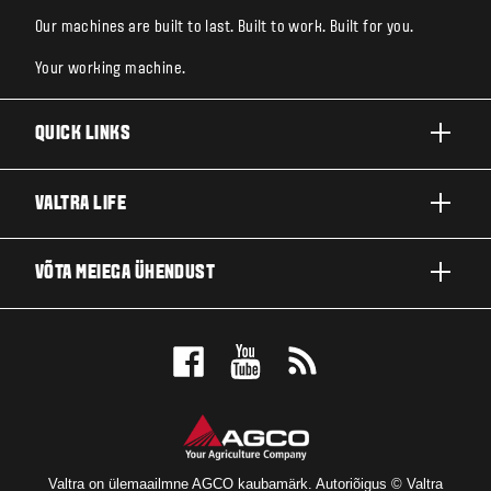
Our machines are built to last. Built to work. Built for you.
Your working machine.
QUICK LINKS
TOOTED
VALTRA LIFE
ETTEVÕTTED JA VALDKONNAD
FIRMAST
VÕTA MEIEGA ÜHENDUST
TEHNOLOOGIALAHENDUSED
UUDISED JA SÜNDMUSED
TEENINDUS JA REMONT
EDASIMÜÜJA LOKAATOR
FÄNNIDE JAOKS
Valtra on ülemaailmne AGCO kaubamärk. Autoriõigus © Valtra