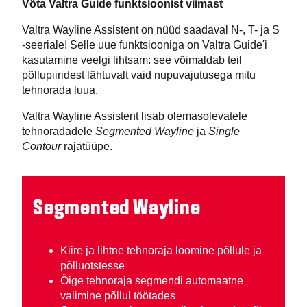
Võta Valtra Guide funktsioonist viimast
Valtra Wayline Assistent on nüüd saadaval N-, T- ja S
-seeriale! Selle uue funktsiooniga on Valtra Guide'i
kasutamine veelgi lihtsam: see võimaldab teil
põllupiiridest lähtuvalt vaid nupuvajutusega mitu
tehnorada luua.
Valtra Wayline Assistent lisab olemasolevatele
tehnoradadele
Segmented Wayline
ja
Single
Contour
rajatüüpe.
Segmented Wayline
Kiire ja lihtne tehnoraja loomine põllule ja
põlluotstesse
Õige tehnoraja segmendi automaatne
valimine põllul töötades