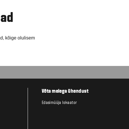
mad
ad, kõige olulisem
Võta meiega ühendust
Edasimüüja lokaator