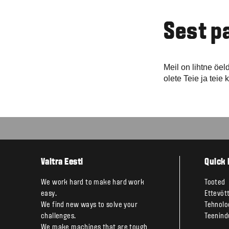
Sest p
Meil on lihtne öe
olete Teie ja teie
Valtra Eesti
Quick 
We work hard to make hard work
Tooted
easy.
Ettevõt
We find new ways to solve your
Tehnolo
challenges.
Teenind
We make machines that are tough