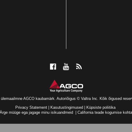
n ülemaailmne AGCO kaubamärk. Autoriõigus © Valtra Inc. Kõik õigused reser
Privacy Statement
|
Kasutustingimused
|
Küpsiste poliitika
Ärge müüge ega jagage minu isikuandmeid
|
California teade kogumise koht