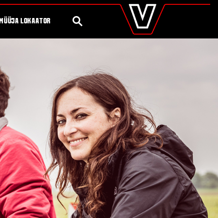
valtra
.ee
Global
OTSING
MÜÜJA LOKAATOR
Europe
Austria
Belgium
Czech Republic
Denmark
Estonia
Finland
France
Germany
Hungary
Italy
Latvia
Lithuania
The Netherlands
Norway
Poland
Portugal