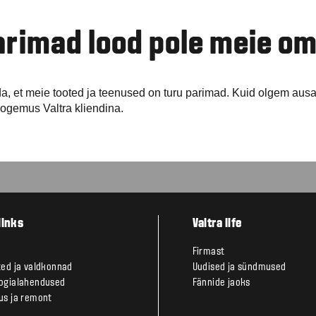
arimad lood pole meie o
lda, et meie tooted ja teenused on turu parimad. Kuid olgem aus
 kogemus Valtra kliendina.
links
Valtra life
Firmast
ted ja valdkonnad
Uudised ja sündmused
ogialahendused
Fännide jaoks
us ja remont