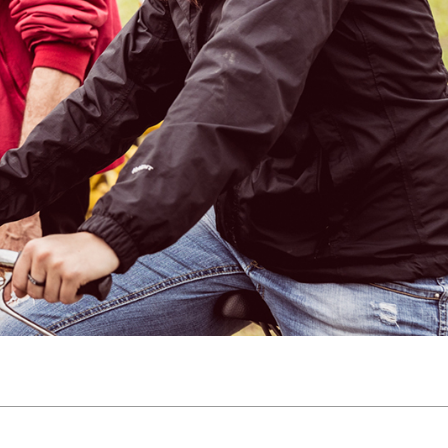
Slovakia
Spain
Sweden
United Kingdom
Eastern Europe
Україна
South America
Brazil
Middle East
United Arab Emirates
Africa
English
Asia
China
Australia
Australia & New Zealand