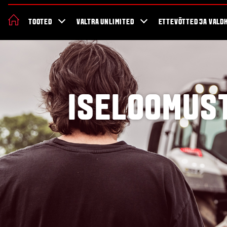
Valtra 70 aastat
Uudised ja sündmused
Firmast
Valtra blogi
TOOTED
VALTRA UNLIMITED
ETTEVÕTTED JA VALD
ISELOOMUS