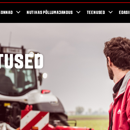
KONNAD
NUTIKAS PÕLLUMAJANDUS
TEENUSED
EDASI
TUSED