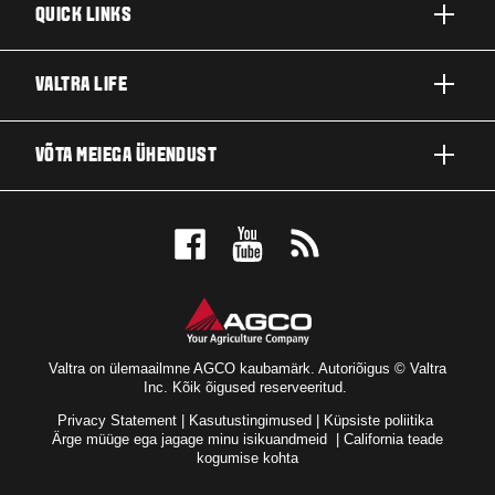
QUICK LINKS
TOOTED
VALTRA LIFE
ETTEVÕTTED JA VALDKONNAD
FIRMAST
VÕTA MEIEGA ÜHENDUST
TEHNOLOOGIALAHENDUSED
UUDISED JA SÜNDMUSED
TEENINDUS JA REMONT
EDASIMÜÜJA LOKAATOR
FÄNNIDE JAOKS
Valtra on ülemaailmne AGCO kaubamärk. Autoriõigus © Valtra
Inc. Kõik õigused reserveeritud.
Privacy Statement
|
Kasutustingimused
|
Küpsiste poliitika
Ärge müüge ega jagage minu isikuandmeid
|
California teade
kogumise kohta