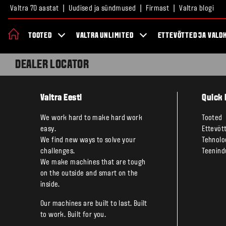
Valtra 70 aastat
Uudised ja sündmused
Firmast
Valtra blogi
TOOTED
VALTRA UNLIMITED
ETTEVÕTTED JA VALD
DEALER LOCATOR
Valtra Eesti
Quick 
We work hard to make hard work
Tooted
easy.
Ettevõt
We find new ways to solve your
Tehnolo
challenges.
Teenind
We make machines that are tough
on the outside and smart on the
inside.
Our machines are built to last. Built
to work. Built for you.