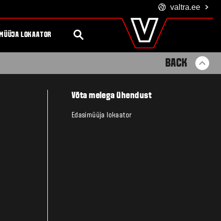
valtra
.ee
Global
OTSING
Europe
MÜÜJA LOKAATOR
Austria
Belgium
BACK
Czech Republic
Denmark
Estonia
Võta meiega ühendust
Finland
France
Edasimüüja lokaator
Germany
Hungary
Italy
Latvia
Lithuania
The Netherlands
Norway
Poland
Portugal