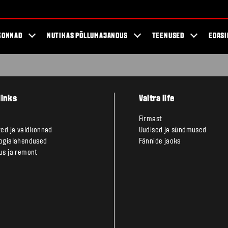
KONNAD
NUTIKAS PÕLLUMAJANDUS
TEENUSED
EDASI
links
Valtra life
Firmast
ted ja valdkonnad
Uudised ja sündmused
ogialahendused
Fännide jaoks
us ja remont